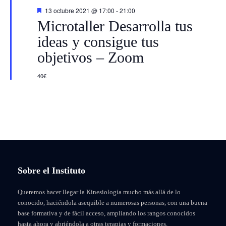
s
D
13 octubre 2021 @ 17:00
-
21:00
e
d
Microtaller Desarrolla tus
s
t
ideas y consigue tus
e
a
c
objetivos – Zoom
a
E
d
o
40€
v
e
n
t
o
Sobre el Instituto
s
Queremos hacer llegar la Kinesiología mucho más allá de lo
conocido, haciéndola asequible a numerosas personas, con una buena
base formativa y de fácil acceso, ampliando los rangos conocidos
hasta ahora y abriéndola a otras terapias y formaciones.