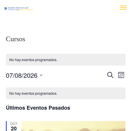
Cursos
No hay eventos programados.
N
07/08/2026
N
B
M
U
a
E
S
S
a
C
S
e
C
v
No hay eventos programados.
A
l
v
e
a
R
e
Últimos Eventos Pasados
g
c
e
l
c
a
i
g
OCT
e
c
20
o