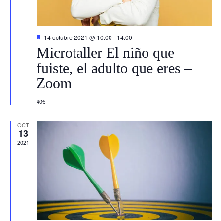
e
e
u
n
n
e
t
t
D
14 octubre 2021 @ 10:00
-
14:00
e
Microtaller El niño que
o
s
d
o
t
fuiste, el adulto que eres –
a
a
c
s
Zoom
a
d
y
o
40€
v
OCT
13
i
2021
s
t
a