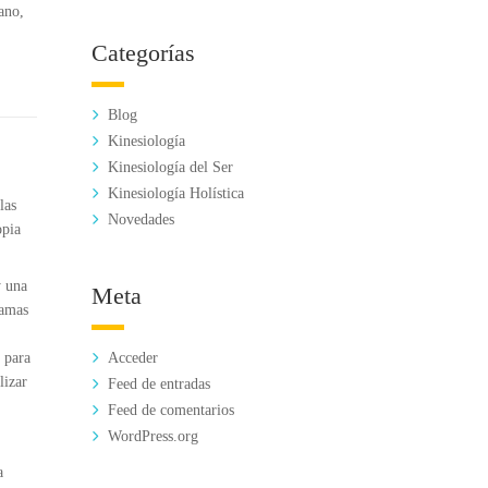
ano,
Categorías
Blog
Kinesiología
Kinesiología del Ser
Kinesiología Holística
las
Novedades
opia
y una
Meta
ramas
Acceder
 para
lizar
Feed de entradas
Feed de comentarios
WordPress.org
a