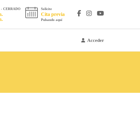
os - CERRADO
Solicite
h.
Cita previa
h.
Pulsando aquí
Acceder