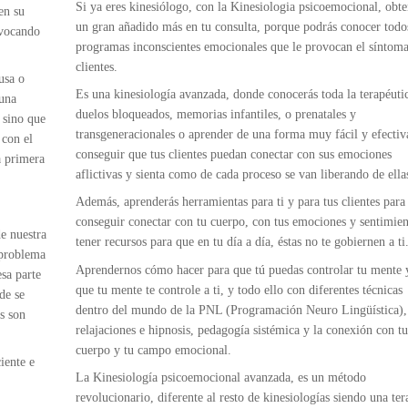
Si ya eres kinesiólogo, con la Kinesiologia psicoemocional, obt
en su
un gran añadido más en tu consulta, porque podrás conocer todo
ovocando
programas inconscientes emocionales que le provocan el síntoma
clientes.
usa o
Es una kinesiología avanzada, donde conocerás toda la terapéuti
 una
duelos bloqueados, memorias infantiles, o prenatales y
 sino que
transgeneracionales o aprender de una forma muy fácil y efectiva
 con el
conseguir que tus clientes puedan conectar con sus emociones
a primera
aflictivas y sienta como de cada proceso se van liberando de ella
Además, aprenderás herramientas para ti y para tus clientes para
conseguir conectar con tu cuerpo, con tus emociones y sentimien
de nuestra
tener recursos para que en tu día a día, éstas no te gobiernen a ti
 problema
Aprendernos cómo hacer para que tú puedas controlar tu mente 
sa parte
que tu mente te controle a ti, y todo ello con diferentes técnicas
de se
dentro del mundo de la PNL (Programación Neuro Lingüística),
s son
relajaciones e hipnosis, pedagogía sistémica y la conexión con tu
cuerpo y tu campo emocional.
iente e
La Kinesiología psicoemocional avanzada, es un método
revolucionario, diferente al resto de kinesiologías siendo una ter