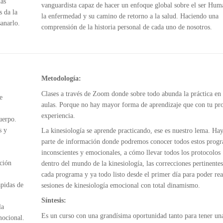
las
vanguardista capaz de hacer un enfoque global sobre el ser Hum
s da la
la enfermedad y su camino de retorno a la salud. Haciendo una
anarlo.
comprensión de la historia personal de cada uno de nosotros.
Metodología:
Clases a través de Zoom donde sobre todo abunda la práctica en 
e
aulas. Porque no hay mayor forma de aprendizaje que con tu pr
experiencia.
uerpo.
s y
La kinesiología se aprende practicando, ese es nuestro lema. Ha
parte de información donde podremos conocer todos estos prog
inconscientes y emocionales, a cómo llevar todos los protocolos
oción
dentro del mundo de la kinesiología, las correcciones pertinentes
cada programa y ya todo listo desde el primer día para poder rea
ápidas de
sesiones de kinesiología emocional con total dinamismo.
Síntesis:
la
Es un curso con una grandísima oportunidad tanto para tener un
mocional.