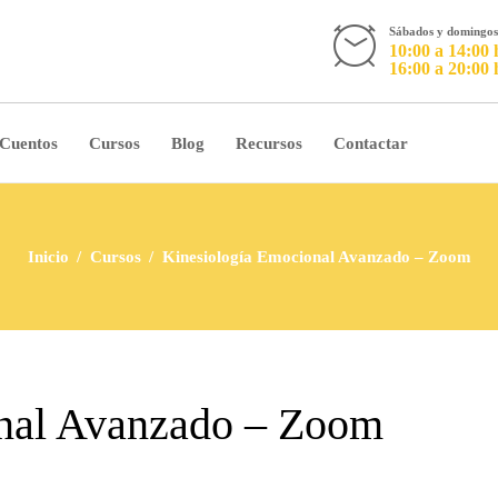
Sábados y doming
10:00 a 14:00 
16:00 a 20:00 
 Cuentos
Cursos
Blog
Recursos
Contactar
Inicio
Cursos
Kinesiología Emocional Avanzado – Zoom
nal Avanzado – Zoom