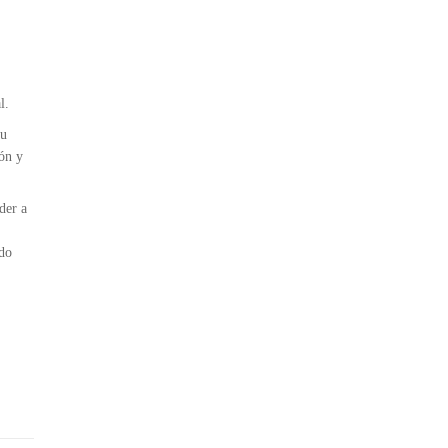
l.
tu
ón y
der a
do