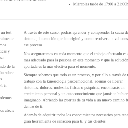
Miércoles tarde de 17:00 a 21:00
un test
A través de este curso, podrás aprender y comprender la causa d
ralmente
síntoma, la emoción que lo originó y como resolver a nivel cons
emos
ese proceso.
ticas y
Nos aseguraremos en cada momento que el trabajo efectuado es 
sa.
más adecuado para la persona en este momento y que la solució
ndo de la
aportada es la más efectiva para el momento.
ión sobre
Siempre sabemos que todo es un proceso, y por ello a través de 
as
trabajo con la kinesiología psicoemocional, además de liberar
n el
síntomas, dolores, molestias físicas o psíquicas, encontrarás un
crecimiento personal y un autoconocimiento que jamás te hubier
podemos
imaginado. Abriendo las puertas de tu vida a un nuevo camino f
dentro de ti.
os afecte
Además de adquirir todos los conocimientos necesarios para ten
gran herramienta de sanación para ti, y tus clientes.