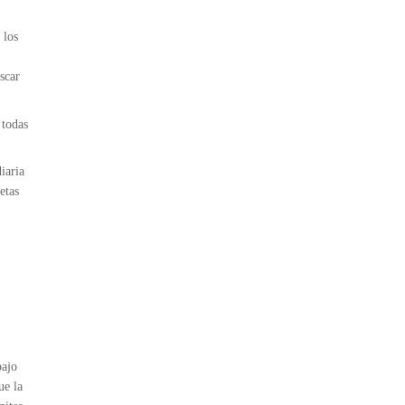
 los
scar
 todas
iaria
etas
bajo
ue la