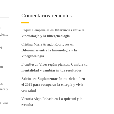
h
Comentarios recientes
el
Raquel Campanales
en
Diferencias entre la
ciente
kinesiología y la kinegenealogia
Cristina María Arango Rodríguez
en
el
Diferencias entre la kinesiología y la
n
kinegenealogia
Erendira
en
Vives según piensas: Cambia tu
un
mentalidad y cambiarán tus resultados
Sabrina
en
Suplementación nutricional en
as
el 2021 para recuperar la energía y vivir
uera y
con salud
Victoria Alejo Robado
en
La quietud y la
er una
escucha