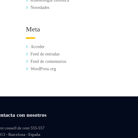
Kinesiología Holística
Novedades
Meta
Acceder
Feed de entradas
Feed de comentarios
WordPress.org
ntacta con nosotros
rer consell de cent 555-557
013 - Barcelona - España