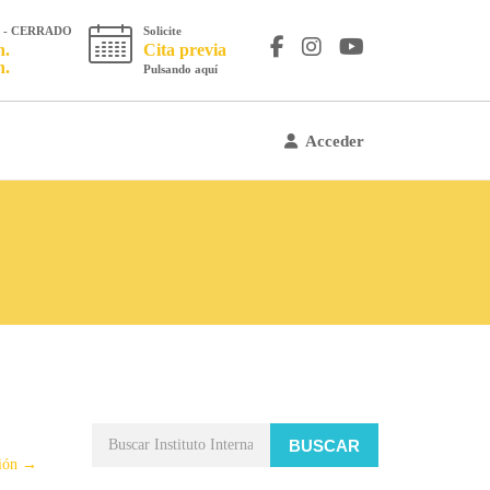
os - CERRADO
Solicite
h.
Cita previa
h.
Pulsando aquí
Acceder
BUSCAR
ión