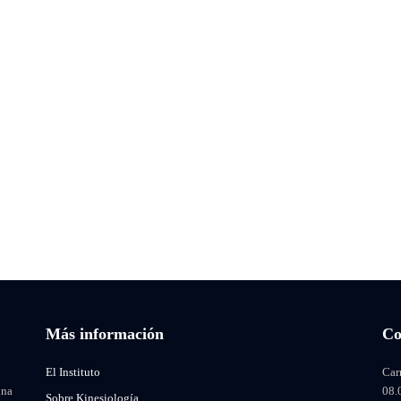
Más información
Co
El Instituto
Car
una
08.
Sobre Kinesiología