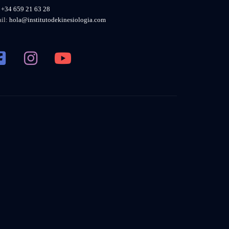
.
+34 659 21 63 28
il:
hola@institutodekinesiologia.com