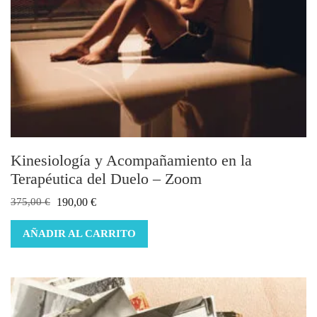
Kinesiología y Acompañamiento en la
Terapéutica del Duelo – Zoom
El
El
375,00
€
190,00
€
precio
precio
AÑADIR AL CARRITO
original
actual
era:
es:
375,00 €.
190,00 €.