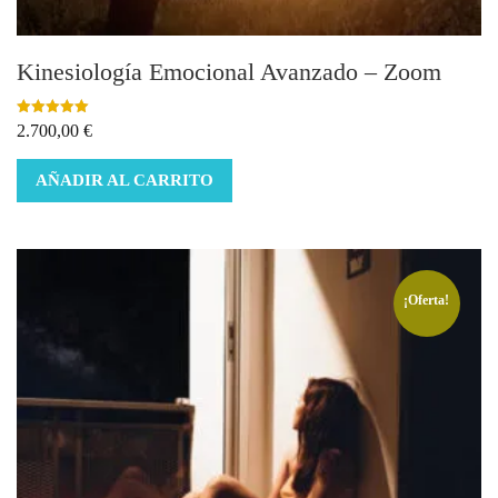
Kinesiología Emocional Avanzado – Zoom
Valorado con
2.700,00
€
5.00
de 5
AÑADIR AL CARRITO
¡Oferta!