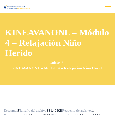
KINEAVANONL – Módulo
4 – Relajación Niño
Herido
Inicio
KINEAVANONL – Módulo 4 – Relajación Niño Herido
Descargar
5
Tamaño del archivo
331.40 KB
Recuento de archivos
1