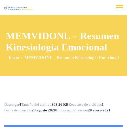
MEMVIDONL – Resumen
Kinesiología Emocional
Inicio
MEMVIDONL – Resumen Kinesiología Emocional
Descargar
4
Tamaño del archivo
363.26 KB
Recuento de archivos
1
Fecha de creación
23 agosto 2020
Última actualización
29 enero 2021